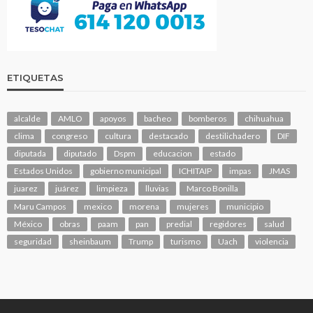
ETIQUETAS
alcalde
AMLO
apoyos
bacheo
bomberos
chihuahua
clima
congreso
cultura
destacado
destilichadero
DIF
diputada
diputado
Dspm
educacion
estado
Estados Unidos
gobierno municipal
ICHITAIP
impas
JMAS
juarez
juárez
limpieza
lluvias
Marco Bonilla
Maru Campos
mexico
morena
mujeres
municipio
México
obras
paam
pan
predial
regidores
salud
seguridad
sheinbaum
Trump
turismo
Uach
violencia