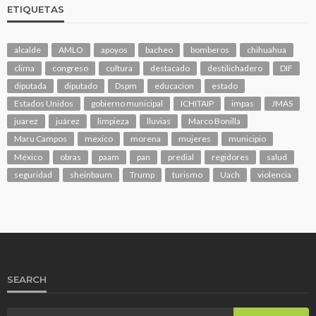
ETIQUETAS
alcalde
AMLO
apoyos
bacheo
bomberos
chihuahua
clima
congreso
cultura
destacado
destilichadero
DIF
diputada
diputado
Dspm
educacion
estado
Estados Unidos
gobierno municipal
ICHITAIP
impas
JMAS
juarez
juárez
limpieza
lluvias
Marco Bonilla
Maru Campos
mexico
morena
mujeres
municipio
México
obras
paam
pan
predial
regidores
salud
seguridad
sheinbaum
Trump
turismo
Uach
violencia
SEARCH