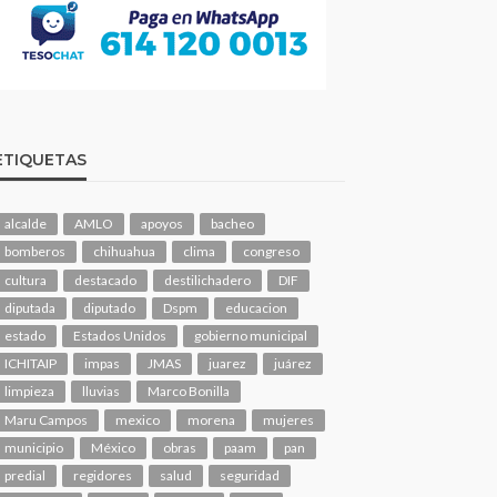
ETIQUETAS
alcalde
AMLO
apoyos
bacheo
bomberos
chihuahua
clima
congreso
cultura
destacado
destilichadero
DIF
diputada
diputado
Dspm
educacion
estado
Estados Unidos
gobierno municipal
ICHITAIP
impas
JMAS
juarez
juárez
limpieza
lluvias
Marco Bonilla
Maru Campos
mexico
morena
mujeres
municipio
México
obras
paam
pan
predial
regidores
salud
seguridad