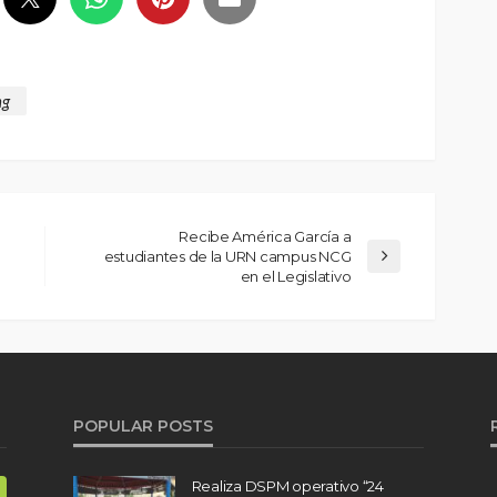
ng
Recibe América García a
estudiantes de la URN campus NCG
en el Legislativo
POPULAR POSTS
Realiza DSPM operativo “24