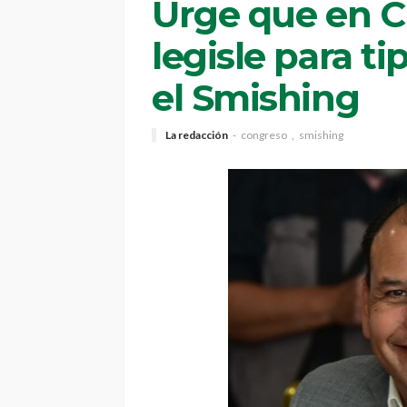
Urge que en 
legisle para ti
el Smishing
La redacción
congreso
smishing