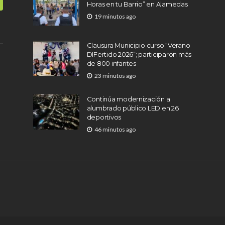
Horas en tu Barrio” en Alamedas
19 minutos ago
Clausura Municipio curso “Verano
DIFertido 2026”; participaron más
de 800 infantes
23 minutos ago
Continúa modernización a
alumbrado público LED en 26
deportivos
46 minutos ago