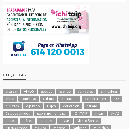
ETIQUETAS
alcalde
AMLO
apoyos
bacheo
bomberos
chihuahua
clima
congreso
cultura
destacado
destilichadero
DIF
diputada
diputado
Dspm
educacion
estado
Estados Unidos
gobierno municipal
ICHITAIP
impas
JMAS
juarez
juárez
limpieza
lluvias
Marco Bonilla
Maru Campos
mexico
morena
mujeres
municipio