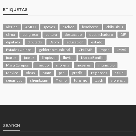
ETIQUETAS
alcalde
AMLO
apoyos
bacheo
bomberos
chihuahua
clima
congreso
cultura
destacado
destilichadero
DIF
diputada
diputado
Dspm
educacion
estado
Estados Unidos
gobierno municipal
ICHITAIP
impas
JMAS
juarez
juárez
limpieza
lluvias
Marco Bonilla
Maru Campos
mexico
morena
mujeres
municipio
México
obras
paam
pan
predial
regidores
salud
seguridad
sheinbaum
Trump
turismo
Uach
violencia
SEARCH