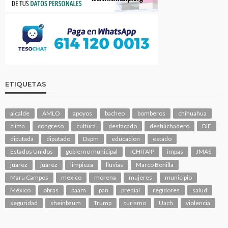
ETIQUETAS
alcalde
AMLO
apoyos
bacheo
bomberos
chihuahua
clima
congreso
cultura
destacado
destilichadero
DIF
diputada
diputado
Dspm
educacion
estado
Estados Unidos
gobierno municipal
ICHITAIP
impas
JMAS
juarez
juárez
limpieza
lluvias
Marco Bonilla
Maru Campos
mexico
morena
mujeres
municipio
México
obras
paam
pan
predial
regidores
salud
seguridad
sheinbaum
Trump
turismo
Uach
violencia