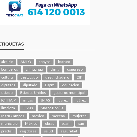
ETIQUETAS
alcalde
AMLO
apoyos
bacheo
bomberos
chihuahua
clima
congreso
cultura
destacado
destilichadero
DIF
diputada
diputado
Dspm
educacion
estado
Estados Unidos
gobierno municipal
ICHITAIP
impas
JMAS
juarez
juárez
limpieza
lluvias
Marco Bonilla
Maru Campos
mexico
morena
mujeres
municipio
México
obras
paam
pan
predial
regidores
salud
seguridad