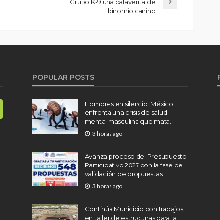
Grupo K-9 una calaverita de
binomio canino
POPULAR POSTS
Hombres en silencio: México
enfrenta una crisis de salud
mental masculina que mata.
3 horas ago
Avanza proceso del Presupuesto
Participativo 2027 con la fase de
validación de propuestas.
3 horas ago
Continúa Municipio con trabajos
en taller de estructuras para la