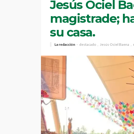
Jesús Ociel B
magistrade; h
su casa.
La redacción
destacado
Jesús Ociel Baena