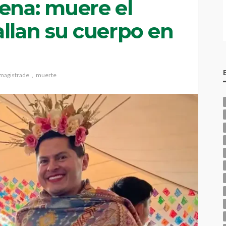
aena: muere el
allan su cuerpo en
magistrade
muerte