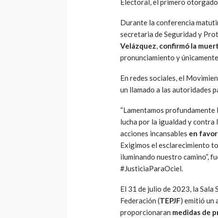
Electoral, el primero otorgado
Durante la conferencia matuti
secretaria de Seguridad y Pro
Velázquez
,
confirmó la muer
pronunciamiento y únicamente a
En redes sociales, el Movimien
un llamado a las autoridades p
“Lamentamos profundamente la
lucha por la igualdad y contra l
acciones incansables
en favor 
Exigimos el esclarecimiento to
iluminando nuestro camino”, f
#JusticiaParaOciel.
El 31 de julio de 2023, la Sala 
Federación (
TEPJF
) emitió un 
proporcionaran
medidas de p