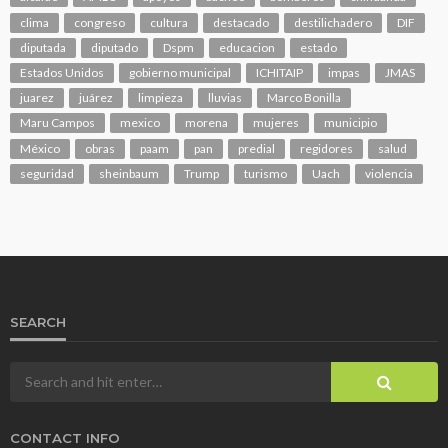
clima
congreso
cultura
destacado
destilichadero
DIF
diputada
diputado
Dspm
educacion
estado
Estados Unidos
gobierno municipal
ICHITAIP
impas
JMAS
juarez
juárez
limpieza
lluvias
Marco Bonilla
Maru Campos
mexico
morena
mujeres
municipio
México
obras
paam
pan
predial
regidores
salud
seguridad
sheinbaum
Trump
turismo
Uach
violencia
SEARCH
CONTACT INFO