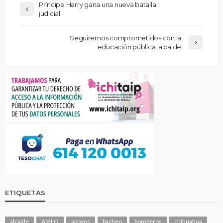
Príncipe Harry gana una nueva batalla
judicial
Seguiremos comprometidos con la
educación pública: alcalde
ETIQUETAS
alcalde
AMLO
apoyos
bacheo
bomberos
chihuahua