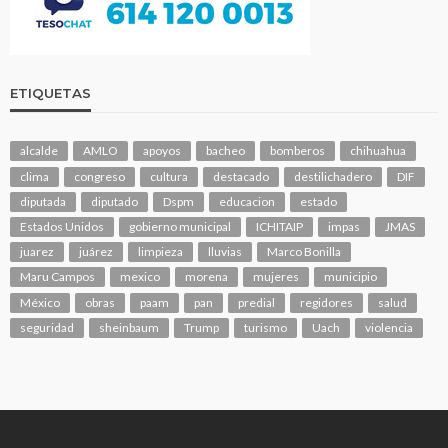
ETIQUETAS
alcalde
AMLO
apoyos
bacheo
bomberos
chihuahua
clima
congreso
cultura
destacado
destilichadero
DIF
diputada
diputado
Dspm
educacion
estado
Estados Unidos
gobierno municipal
ICHITAIP
impas
JMAS
juarez
juárez
limpieza
lluvias
Marco Bonilla
Maru Campos
mexico
morena
mujeres
municipio
México
obras
paam
pan
predial
regidores
salud
seguridad
sheinbaum
Trump
turismo
Uach
violencia