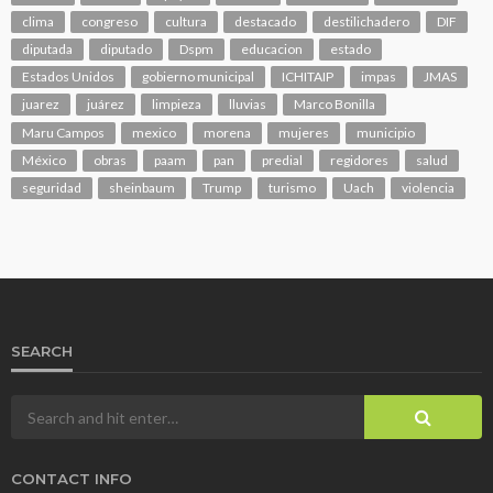
clima
congreso
cultura
destacado
destilichadero
DIF
diputada
diputado
Dspm
educacion
estado
Estados Unidos
gobierno municipal
ICHITAIP
impas
JMAS
juarez
juárez
limpieza
lluvias
Marco Bonilla
Maru Campos
mexico
morena
mujeres
municipio
México
obras
paam
pan
predial
regidores
salud
seguridad
sheinbaum
Trump
turismo
Uach
violencia
SEARCH
CONTACT INFO