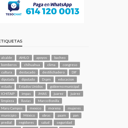
ETIQUETAS
alcalde
AMLO
apoyos
bacheo
bomberos
chihuahua
clima
congreso
cultura
destacado
destilichadero
DIF
diputada
diputado
Dspm
educacion
estado
Estados Unidos
gobierno municipal
ICHITAIP
impas
JMAS
juarez
juárez
limpieza
lluvias
Marco Bonilla
Maru Campos
mexico
morena
mujeres
municipio
México
obras
paam
pan
predial
regidores
salud
seguridad