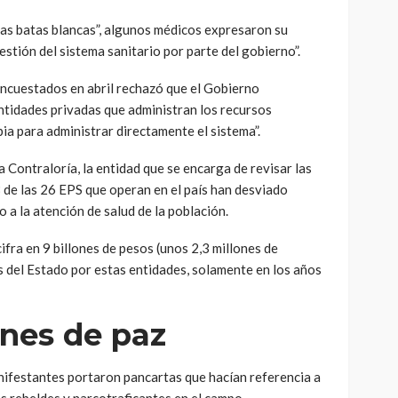
las batas blancas”, algunos médicos expresaron su
estión del sistema sanitario por parte del gobierno”.
encuestados en abril rechazó que el Gobierno
ntidades privadas que administran los recursos
bia para administrar directamente el sistema”.
a Contraloría, la entidad que se encarga de revisar las
8 de las 26 EPS que operan en el país han desviado
o a la atención de salud de la población.
fra en 9 billones de pesos (unos 2,3 millones de
s del Estado por estas entidades, solamente en los años
nes de paz
nifestantes portaron pancartas que hacían referencia a
los rebeldes y narcotraficantes en el campo.