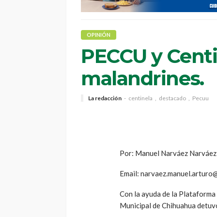
OPINIÓN
PECCU y Centin
malandrines.
La redacción
centinela
destacado
Pecuu
Por: Manuel Narváez Narváez
Email: narvaez.manuel.arturo
Con la ayuda de la Plataforma
Municipal de Chihuahua detuvo