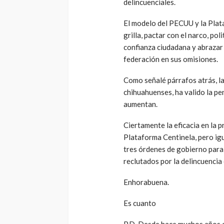
delincuenciales.
El modelo del PECUU y la Plata
grilla, pactar con el narco, pol
confianza ciudadana y abrazar a
federación en sus omisiones.
Como señalé párrafos atrás, la
chihuahuenses, ha valido la pen
aumentan.
Ciertamente la eficacia en la p
Plataforma Centinela, pero igua
tres órdenes de gobierno para
reclutados por la delincuencia
Enhorabuena.
Es cuanto
P.D. Desde hace muchos años es