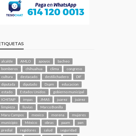
ETIQUETAS
alcalde
AMLO
apoyos
bacheo
bomberos
chihuahua
clima
congreso
cultura
destacado
destilichadero
DIF
diputada
diputado
Dspm
educacion
estado
Estados Unidos
gobierno municipal
ICHITAIP
impas
JMAS
juarez
juárez
limpieza
lluvias
Marco Bonilla
Maru Campos
mexico
morena
mujeres
municipio
México
obras
paam
pan
predial
regidores
salud
seguridad