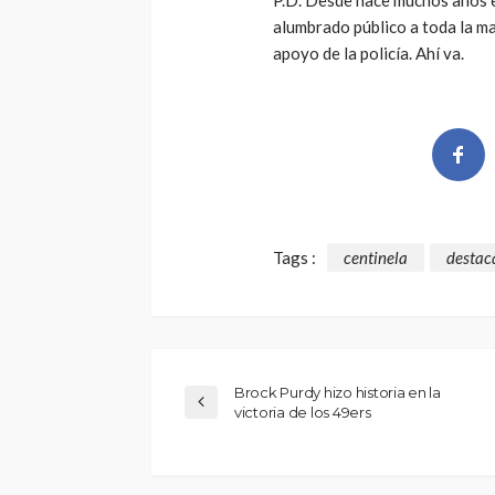
alumbrado público a toda la m
apoyo de la policía. Ahí va.
Tags :
centinela
destac
Brock Purdy hizo historia en la
victoria de los 49ers