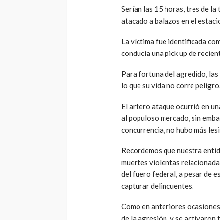
Serían las 15 horas, tres de l
atacado a balazos en el estaci
La víctima fue identificada co
conducía una pick up de recien
Para fortuna del agredido, las
lo que su vida no corre peligro
El artero ataque ocurrió en u
al populoso mercado, sin embar
concurrencia, no hubo más les
Recordemos que nuestra entida
muertes violentas relacionadas
del fuero federal, a pesar de e
capturar delincuentes.
Como en anteriores ocasiones
de la agresión, y se activaron