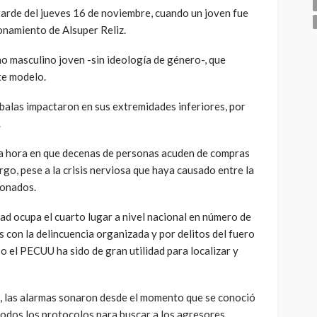
a tarde del jueves 16 de noviembre, cuando un joven fue
onamiento de Alsuper Reliz.
mo masculino joven -sin ideología de género-, que
te modelo.
 balas impactaron en sus extremidades inferiores, por
.
na hora en que decenas de personas acuden de compras
go, pese a la crisis nerviosa que haya causado entre la
ionados.
d ocupa el cuarto lugar a nivel nacional en número de
 con la delincuencia organizada y por delitos del fuero
so el PECUU ha sido de gran utilidad para localizar y
, las alarmas sonaron desde el momento que se conoció
 todos los protocolos para buscar a los agresores.