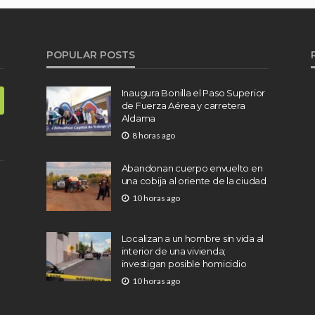
POPULAR POSTS
Inaugura Bonilla el Paso Superior
de Fuerza Aérea y carretera
Aldama
8 horas ago
Abandonan cuerpo envuelto en
una cobija al oriente de la ciudad
10 horas ago
Localizan a un hombre sin vida al
interior de una vivienda;
investigan posible homicidio
10 horas ago