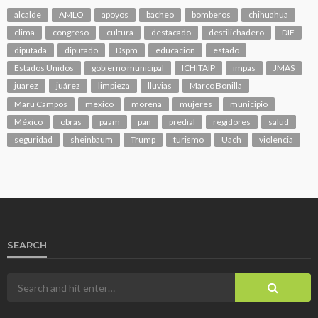
alcalde
AMLO
apoyos
bacheo
bomberos
chihuahua
clima
congreso
cultura
destacado
destilichadero
DIF
diputada
diputado
Dspm
educacion
estado
Estados Unidos
gobierno municipal
ICHITAIP
impas
JMAS
juarez
juárez
limpieza
lluvias
Marco Bonilla
Maru Campos
mexico
morena
mujeres
municipio
México
obras
paam
pan
predial
regidores
salud
seguridad
sheinbaum
Trump
turismo
Uach
violencia
SEARCH